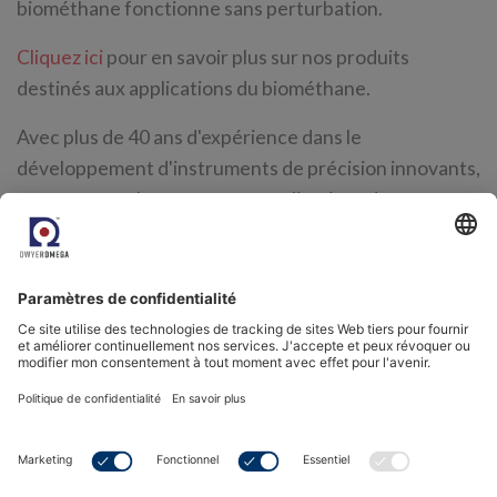
biométhane fonctionne sans perturbation.
Cliquez ici
pour en savoir plus sur nos produits
destinés aux applications du biométhane.
Avec plus de 40 ans d'expérience dans le
développement d'instruments de précision innovants,
nous sommes les experts en applications de mesures
d'humidité pour toutes les applications de biogaz et
de biométhane. Si vous souhaitez discuter de vos
besoins, alors veuillez
contacter notre équipe
aujourd'hui
.
Vous avez trouvé cela intéressant ? Jetez un œil à
Mesure de l'humidité pour le mélange d'hydrogène et
de gaz naturel
.
Source: