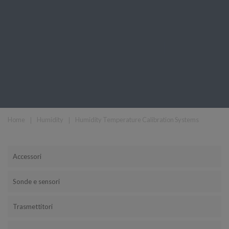
Home
❘
Humidity
❘
Humidity Temperature Calibration Systems
Accessori
Sonde e sensori
Trasmettitori