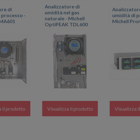
Analizzatore di
ore di
Analizzator
umidità nel gas
i processo -
umidità di 
naturale - Michell
QMA601
Michell Prom
OptiPEAK TDL600
a il prodotto
Visualizza il prodotto
Visualizza i