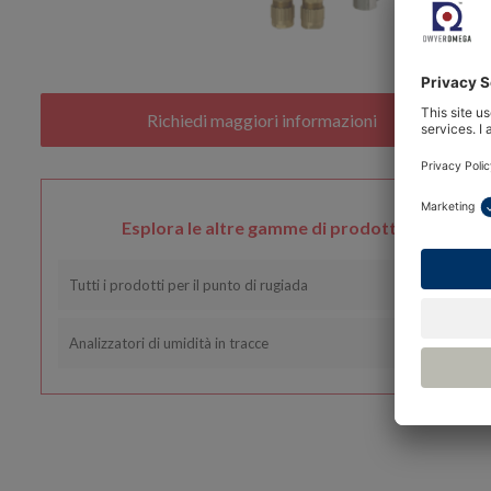
Esplora le altre gamme di prodotti
Tutti i prodotti per il punto di rugiada
Analizzatori di umidità in tracce