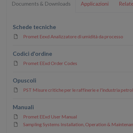
Documents & Downloads
Applicazioni
Relate
Schede tecniche
Promet Eexd Analizzatore di umidità da processo
Codici d'ordine
Promet EExd Order Codes
Opuscoli
PST Misure critiche per le raffinerie e l'industria petr
Manuali
Promet EExd User Manual
Sampling Systems Installation, Operation & Maintena