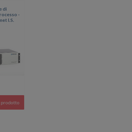
e di
processo -
et I.S.
l prodotto