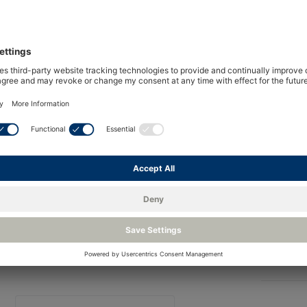
Panor
Promet EExd è un'analizzatore di umidità da proc
contenuto di vapore acqueo nei gas di processo 
Promet EExd é installato direttamente in area cl
retrofit. Promet EExd combina le comprovate te
con sistemi di condizionamento dei campioni pr
multicanali e misure online per gas infiammabili
Adatto per utilizzo in gas naturale c
ulteriori modifiche
Ris