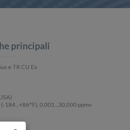
he principali
Sus e TR CU Ex
(USA)
(-184...+86°F), 0.001...30,000 ppmv