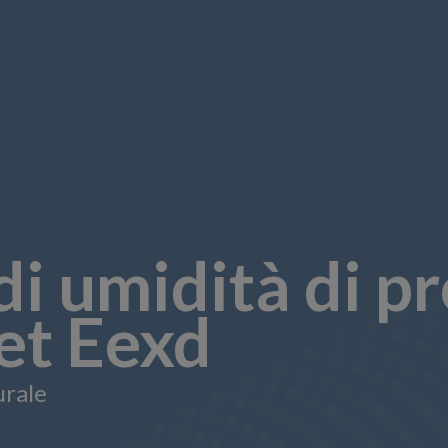
di umidità di pr
et Eexd
urale