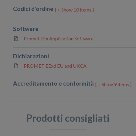
Codici d'ordine
10 items ]
Software
Promet EEx Application Software
Dichiarazioni
PROMET EExd EU and UKCA
Accreditamento e conformità
9 items ]
Prodotti consigliati