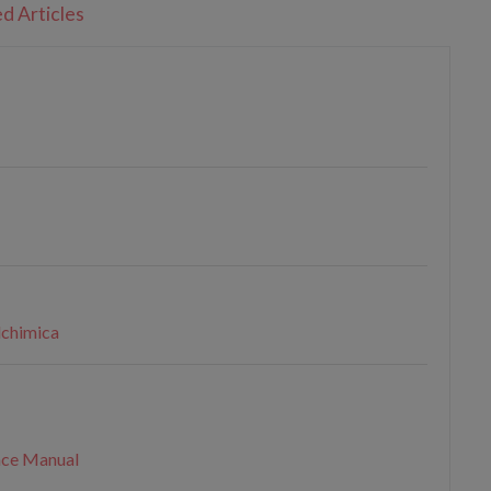
d Articles
olchimica
nce Manual