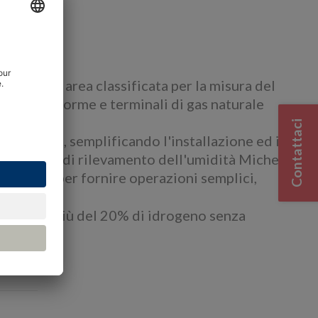
amica
esso per area classificata per la misura del
su piattaforme e terminali di gas naturale
Contattaci
assificata, semplificando l'installazione ed il
cnologie di rilevamento dell'umidità Michell
ogettati per fornire operazioni semplici,
.
ontenente più del 20% di idrogeno senza
orse