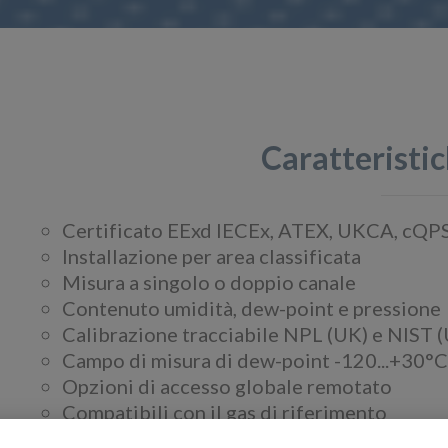
Caratteristic
Certificato EExd IECEx, ATEX, UKCA, cQP
Installazione per area classificata
Misura a singolo o doppio canale
Contenuto umidità, dew-point e pressione
Calibrazione tracciabile NPL (UK) e NIST 
Campo di misura di dew-point -120...+30°C 
Opzioni di accesso globale remotato
Compatibili con il gas di riferimento
Possibilità di calibrazione del campo