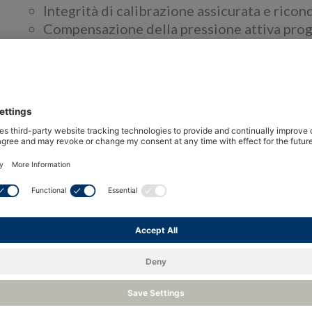
Integrità di calibrazione assicurata e rico
Compensazione della pressione attiva progr
calcolo del contenuto di umidità
Multicanale con un massimo di 4 canali di 
Sistema campionamento ES70 configurabile
Trasmettitore di O
a 2 fili, alimentato a l
2
conveniente
Panor
Promet I.S. è un analizzatore da processo per la
la misura ad alta affidabilità, nei processi gas e
petroliferi ed installazioni di produzione gas. 
Metal-Oxide Moisture Sensor con i sistemi di 
fornire uno strumento on-line multicanale affida
non infiammabili. I sensori elettrochimici di os