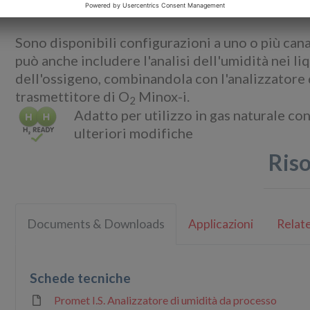
aggiuntiva per le misure di O
in percentuale e 
2
Sono disponibili configurazioni a uno o più cana
può anche includere l'analisi dell'umidità nei li
dell'ossigeno, combinandola con l'analizzatore di
trasmettitore di O
Minox-i.
2
Adatto per utilizzo in gas naturale c
ulteriori modifiche
Ris
Documents & Downloads
Applicazioni
Relate
Schede tecniche
Promet I.S. Analizzatore di umidità da processo