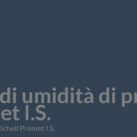
di umidità di p
t I.S.
ichell Promet I.S.