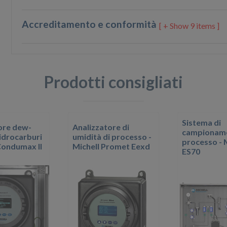
Accreditamento e conformità
9 items ]
Prodotti consigliati
Sistema di
ore dew-
Analizzatore di
campionam
 idrocarburi
umidità di processo -
processo - 
 Condumax II
Michell Promet Eexd
ES70