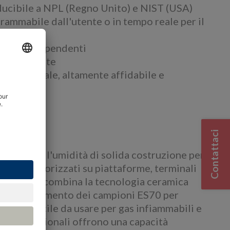
nducibile a NPL (Regno Unito) e NIST (USA)
ammabile dall'utente o in tempo reale per il
misura indipendenti
 dal cliente
oop, opzionale, altamente affidabile e
amica
Contattaci
 misura dell'umidità di solida costruzione per
 liquidi vaporizzati su piattaforme, terminali
Promet I.S. combina la tecnologia ceramica
condizionamento dei campioni ES70 per
bile e facile da usare per gas infiammabili e
sigeno opzionali offrono una capacità