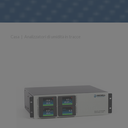
Casa
|
Analizzatori di umidità in tracce