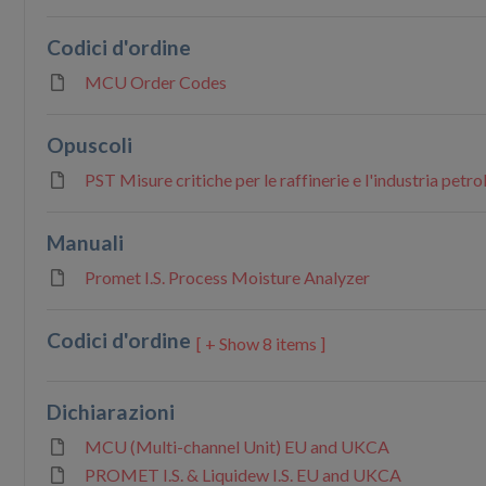
Codici d'ordine
MCU Order Codes
Opuscoli
PST Misure critiche per le raffinerie e l'industria petr
Manuali
Promet I.S. Process Moisture Analyzer
Codici d'ordine
8 items ]
Dichiarazioni
MCU (Multi-channel Unit) EU and UKCA
PROMET I.S. & Liquidew I.S. EU and UKCA