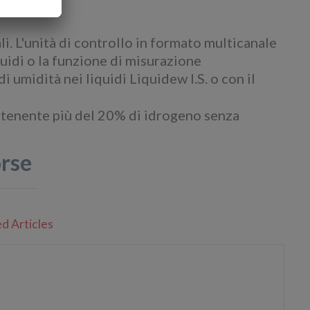
in ppm
.
V
li. L'unità di controllo in formato multicanale
quidi o la funzione di misurazione
 umidità nei liquidi Liquidew I.S. o con il
ontenente più del 20% di idrogeno senza
orse
d Articles