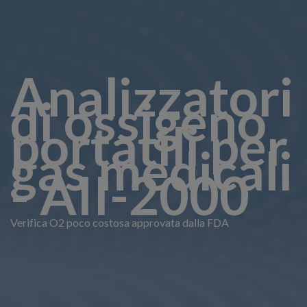
Analizzatori
di ossigeno
portatili per
gas medicali
- AII-2000
Verifica O2 poco costosa approvata dalla FDA