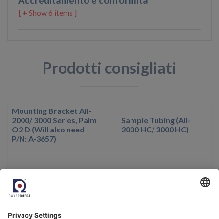
Accreditamento e conformità
6 items ]
Prodotti consigliati
Mounting Bracket AII-
2000/ 3000 Series, Palm
Sample Tubing (AII-
O2 D (Will also need
2000 HC/ 3000 HC)
P/N: A-3657)