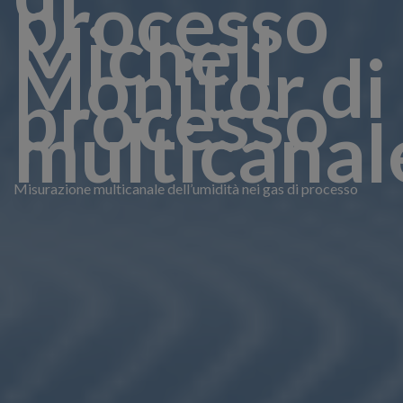
processo
Michell
Monitor di
processo
multicanal
Misurazione multicanale dell’umidità nei gas di processo