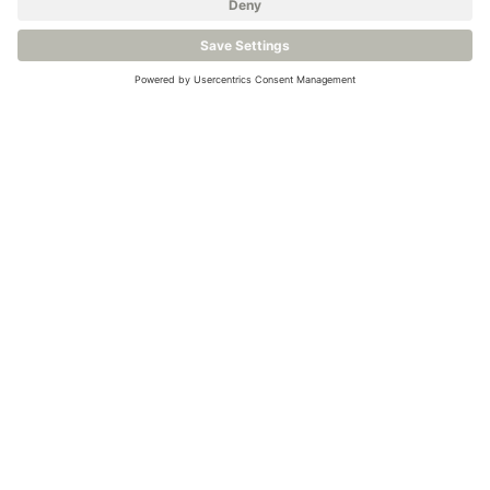
Visualizza il prodotto
Visualizza il prodotto
Analizzatore di umidità
Trasmettitore di
nei liquidi - Michell
ossigeno compatto -
Liquidew I.S.
Ntron SenzTx