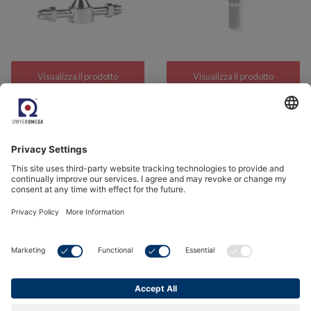
Visualizza il prodotto
Visualizza il prodotto
Trasmettitore di
Analizzatore di umidità
umidità a prova di
di processo - Michell
esplosione- Easidew
Promet I.S.
PRO XP