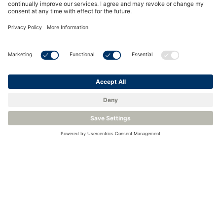
O2S-T6-X - Step File
OXY-LC - Step File
Accreditamento e conformità
ISO 9001:2015 Certification
POP Compliance Declaration
RoHS REACH Declaration
TSCA Compliance Declaration
Venite a conoscerci.