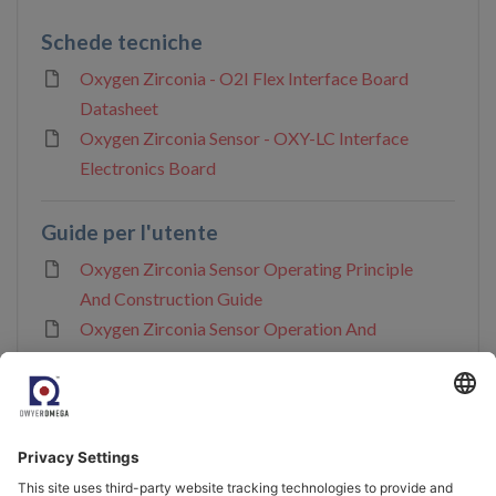
Schede tecniche
Oxygen Zirconia - O2I Flex Interface Board
Datasheet
Oxygen Zirconia Sensor - OXY-LC Interface
Electronics Board
Guide per l'utente
Oxygen Zirconia Sensor Operating Principle
And Construction Guide
Oxygen Zirconia Sensor Operation And
Compatibility Guide
Oxygen Zirconia Sensor Selection Guide
CAD/STEP/Diagrammi
O2S-T3 - Step File