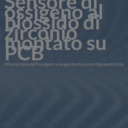
Sensore di
ossigeno al
biossido di
zirconio
montato su
PCB
Misurazione dell'ossigeno a lunga durata e non depauperabile