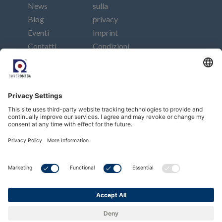
News
sulla
Blog
privacy
Eventi
Imprint
Contatti
Condizioni
generali di
vendita
Collegati
Iscriviti alla nostra newsletter
Abbonarsi
Copyright © Dwyer Instruments, LLC. All Rights