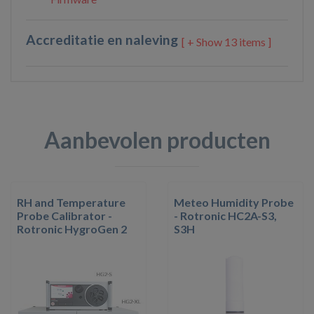
Accreditatie en naleving
13 items ]
Aanbevolen producten
RH and Temperature
Meteo Humidity Probe
Probe Calibrator -
- Rotronic HC2A-S3,
Rotronic HygroGen 2
S3H