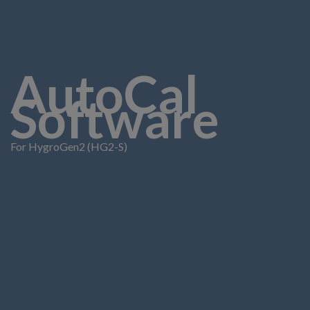
AutoCal
Software
For HygroGen2 (HG2-S)