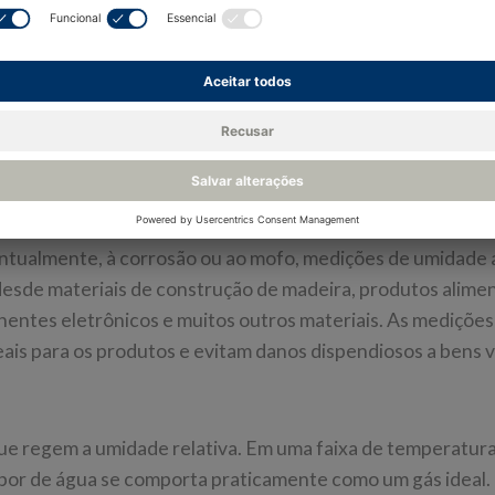
consumidores confiam que são fabricados de acordo com as
diversos setores compreendam como funcionam as medições
mento de medição.
rramenta que utiliza vários materiais e medições para med
uma medição científica seja absolutamente verdadeira, é 
 precisas quanto possível. Como o vapor de água acima de
entualmente, à corrosão ou ao mofo, medições de umidade
 desde materiais de construção de madeira, produtos alimen
entes eletrônicos e muitos outros materiais. As medições
is para os produtos e evitam danos dispendiosos a bens v
 que regem a umidade relativa. Em uma faixa de temperatura
apor de água se comporta praticamente como um gás ideal