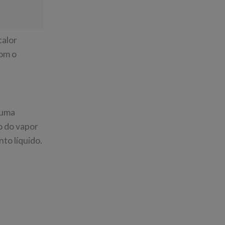
calor
com o
 uma
o do vapor
to líquido.