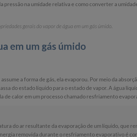
 da pressão na umidade relativa e como converter a umidade
opriedades gerais do vapor de água em um gás úmido.
gua em um gás úmido
assume a forma de gás, ela evaporou. Por meio da absorç
assa do estado líquido para o estado de vapor. A água líqui
la de calor em um processo chamado resfriamento evapora
tura do ar resultante da evaporação de um líquido, que r
 energia removida durante o resfriamento evaporativo é c