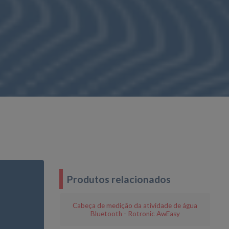
Produtos relacionados
Cabeça de medição da atividade de água
Bluetooth - Rotronic AwEasy