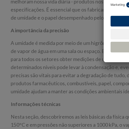
melhoram nossa vida diária - produtos nos quais os 
especificações. É essencial que os fabricantes de 
de umidade e o papel desempenhado pelo seu instru
A importância da precisão
A umidade é medida por meio de um higrômetro, uma fe
de vapor de água em uma sala ou espaço. Embora nenh
para todos os setores obter medições de umidade tão
determinados níveis pode levar à condensação e, ev
precisas são vitais para evitar a degradação de tudo,
produtos farmacêuticos, combustíveis, papel, compon
umidade ajudam a manter as condições ambientais idea
Informações técnicas
Nesta seção, descobriremos as leis básicas da física
150°C e em pressões não superiores a 1000 kPa, o v