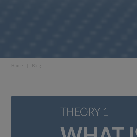
Home
❘
Blog