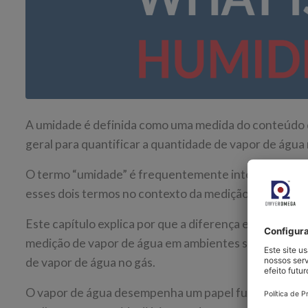
A umidade é definida como uma medida do conteúdo d
geral para quantificar a quantidade de vapor de água 
O termo “umidade” é frequentemente intercambiável c
esses dois termos no contexto da medição precisa.
Este capítulo explica por que a diferença entre esse
medição de vapor de água em ambientes sensíveis e a
de vapor de água no gás.
O vapor de água desempenha um papel fundamental n