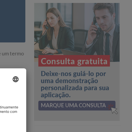
é um termo
a entre
com
uantidade
e