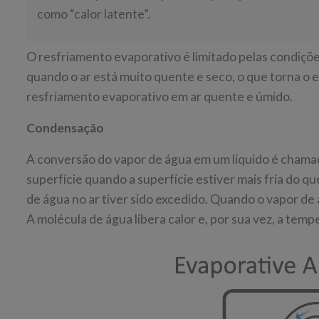
como “calor latente”.
O resfriamento evaporativo é limitado pelas condiçõ
quando o ar está muito quente e seco, o que torna o
resfriamento evaporativo em ar quente e úmido.
Condensação
A conversão do vapor de água em um líquido é cham
superfície quando a superfície estiver mais fria do q
de água no ar tiver sido excedido. Quando o vapor d
A molécula de água libera calor e, por sua vez, a te