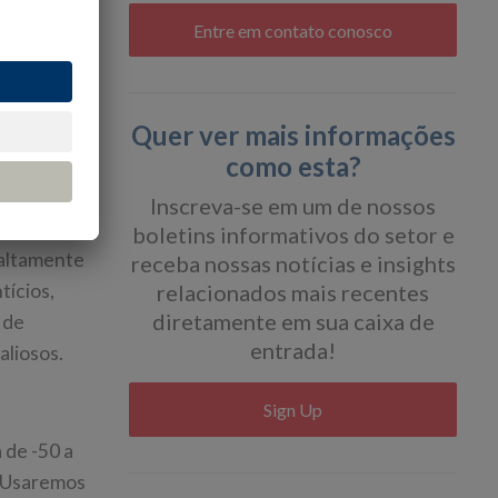
Entre em contato conosco
 precisas
Quer ver mais informações
como esta?
ir o nível
crucial
Inscreva-se em um de nossos
boletins informativos do setor e
 altamente
receba nossas notícias e insights
tícios,
relacionados mais recentes
diretamente em sua caixa de
 de
entrada!
aliosos.
Sign Up
 de -50 a
. Usaremos