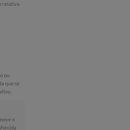
 relativa
ão ou
da que se
tivo.
emove o
onhecida