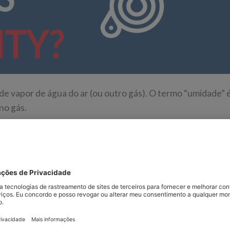
e vapor de água do ar (ou outro gás). O termo “umidade” 
no gás.
om “umidade relativa”, mas há uma diferença significativ
s dois termos é importante para as pessoas que trabalham 
borda os termos e definições usados para quantificar a q
a manutenção da qualidade e da eficácia dos produtos qu