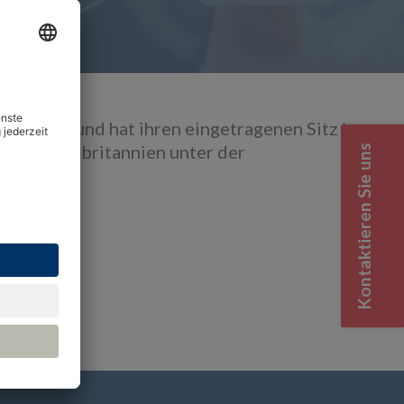
em Recht und hat ihren eingetragenen Sitz in
er in Großbritannien unter der
Kontaktieren Sie uns
6 3NW