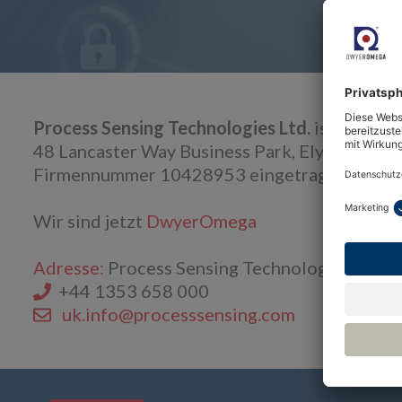
Process Sensing Technologies Ltd.
ist eine Ge
48 Lancaster Way Business Park, Ely, Englan
Firmennummer 10428953 eingetragen.
Wir sind jetzt
DwyerOmega
Adresse:
Process Sensing Technologies Ltd., 
+44 1353 658 000
uk.info@processsensing.com