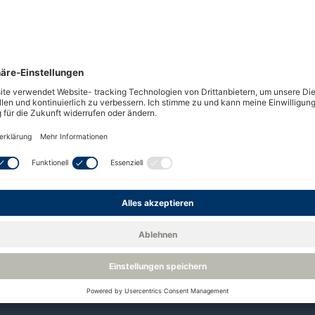
sellschaft mit beschränkter Haftung nach britisch
d, CB6 3NW. Das Unternehmen ist im Handelsregist
48 Lancaster Way Business Park, Ely, England, CB