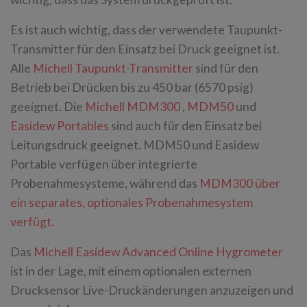
Es ist auch wichtig, dass der verwendete Taupunkt-
Transmitter für den Einsatz bei Druck geeignet ist.
Alle
Michell Taupunkt-Transmitter
sind für den
Betrieb bei Drücken bis zu 450 bar (6570 psig)
geeignet. Die
Michell MDM300
,
MDM50
und
Easidew Portables
sind auch für den Einsatz bei
Leitungsdruck geeignet. MDM50 und Easidew
Portable verfügen über integrierte
Probenahmesysteme, während das
MDM300 über
ein separates, optionales Probenahmesystem
verfügt.
Das
Michell Easidew Advanced Online Hygrometer
ist in der Lage, mit einem optionalen externen
Drucksensor Live-Druckänderungen anzuzeigen und