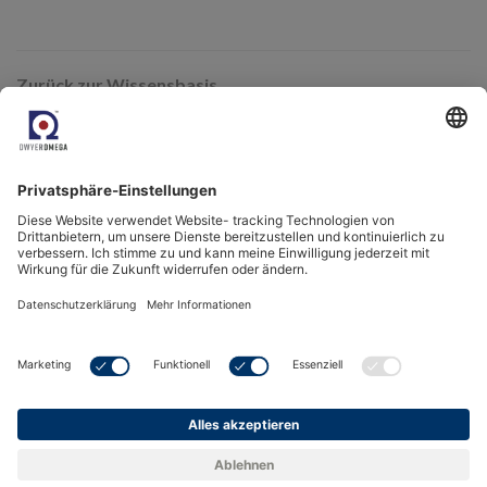
Zurück zur Wissensbasis
Verwandte Produkte
Taupunkt-Transmitter - Michell Easidew EA2
Tragbares Taupunkt-Hygrometer - Michell MDM300 Serie
Taupunkt-Messgerät für Gase und Druckluft - Easidew PDP
Dryer Portable