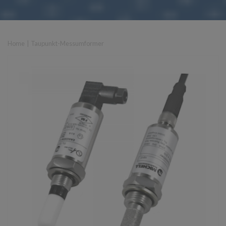
Home
|
Taupunkt-Messumformer