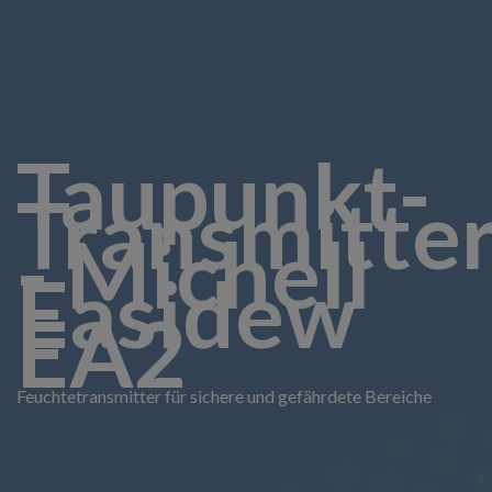
Taupunkt-
Transmitte
- Michell
Easidew
EA2
Feuchtetransmitter für sichere und gefährdete Bereiche