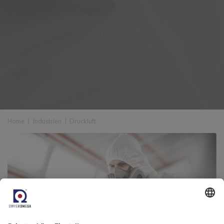
Home
|
Industrien
|
Druckluft