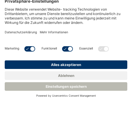
Ein hoher Feuchtigkeitsgehalt in der Atemluft macht das
Atmen unangenehm und erhöht das Risiko des Wachstums
von Bakterien im System, was ein potenzielles
Gesundheitsrisiko darstellt. Wenn die Feuchtigkeit in der
Druckluft zu hoch ist, besteht die Gefahr, dass die
Feuchtigkeit kondensiert. Dies kann dazu führen, dass die
Leitungen verstopfen oder die Zylinder korrodieren.
Die europäische Norm ist EN12021:2014, die besagt, dass
komprimierte Atemluft einen Taupunkt haben muss, der
ausreichend niedrig ist, um Kondensation und Gefrieren zu
verhindern. Wenn das Gerät bei einer bekannten Temperatur
verwendet und gelagert wird, muss der Drucktaupunkt