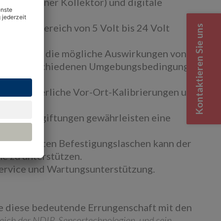
ere, offener Kollektor) und digitale
pannungsbereich von 5 Volt bis 24 Volt
Kontaktieren Sie uns
n Heizung, die mögliche Auswirkungen von
g unter verschiedenen Umgebungsbedingungen
ne erforderliche Vor-Ort-Kalibrierungen und
gegen Vergiftungen gewährleisten eine
d integrierten Befestigungslaschen kann der
e zu unterstützen.
ervice und Wartungsunterstützung.
e diese bedeutende Errungenschaft mit den
reich der NDIR-Sensortechnologien, und sein