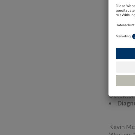
Mehre
(Modbus) 
Große
Gleichst
Einge
Kondensw
gewährlei
Leben
sorgt für
Zuverl
zuverläss
Kompa
Detektor 
Diagn
Kevin Mc
Worten: