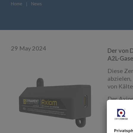
Home
❘
News
29 May 2024
Der von D
A2L-Gase
Diese Zer
abzielen
von Kälte
Der Axiom
unvergle
gesetzli
Schnel