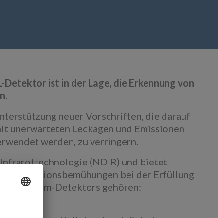
Detektor ist in der Lage, die Erkennung von
n.
Unterstützung neuer Vorschriften, die darauf
it unerwarteten Leckagen und Emissionen
rwendet werden, zu verringern.
Infrarottechnologie (NDIR) und bietet
M-Integrationsbemühungen bei der Erfüllung
n des Axiom-Detektors gehören:
nden.