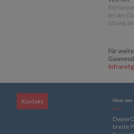
Fachwissen
bei den Ga
Lösung, di
Für weite
Gasmessl
Infrarotg
Über uns
Kontakt
DwyerOm
breite P