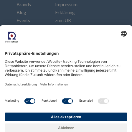
Brands
Impressum
Blog
Erklärung
Events
zum UK
Kontakt
Modern
Slavery
Act
Folgen Sie uns
Abonnieren Sie unseren Newsletter
Abonnieren
Copyright © Dwyer Instruments, LLC. All Rights