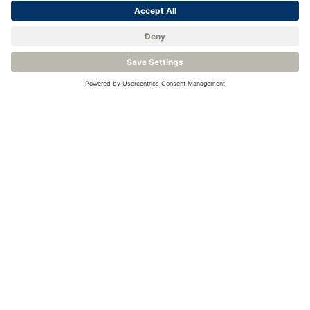
Alle Veranstaltungen anzeigen
Kontaktieren Sie uns oder
fordern Sie ein Angebot an
Wenden Sie sich an unsere erfahrenen Ingenieure, um Ihren
Anwendungsbedarf zu besprechen.