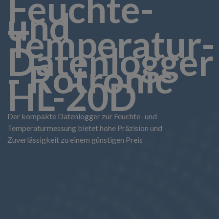
Feuchte-
und
Temperatur-
Datenlogger
- Rotronic
HL-20D
Der kompakte Datenlogger zur Feuchte- und
Temperaturmessung bietet hohe Präzision und
Zuverlässigkeit zu einem günstigen Preis