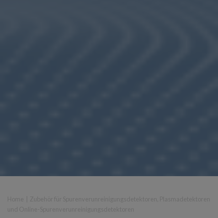
Home
|
Zubehör für Spurenverunreinigungsdetektoren, Plasmadetektoren
und Online-Spurenverunreinigungsdetektoren