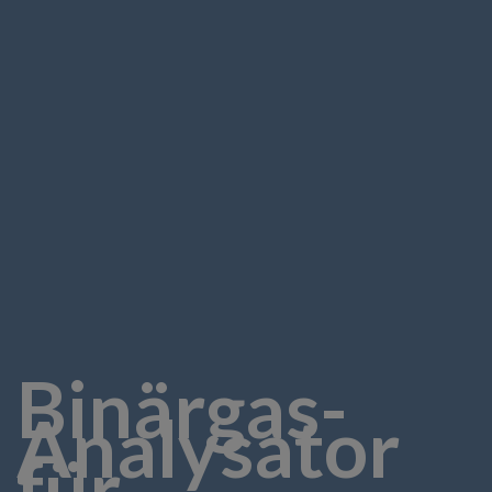
Binärgas-
Analysator
für