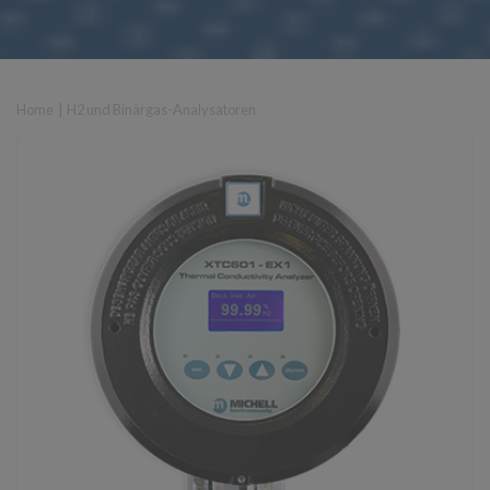
Home
|
H2 und Binärgas-Analysatoren