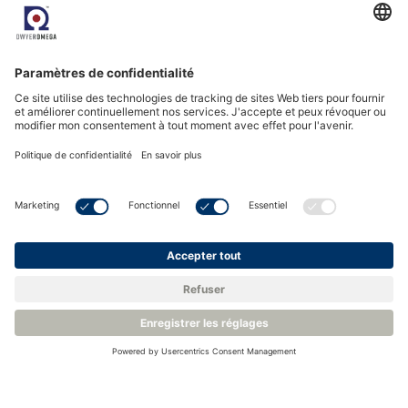
de niveau de liquide PST, SST Sensing Ltd.
Conclusion
L'utilisation de commutateurs de détection de fuites
dans les installations de télécommunications est un
aspect crucial du maintien de réseaux de
communication fiables et efficaces. En surveillant les
fuites et en apportant des réponses en temps voulu,
ces commutateurs peuvent protéger les
équipements sensibles, minimiser les temps d'arrêt,
garantir la sécurité et la conformité
environnementale et, en fin de compte, aider les
opérateurs à rester compétitifs dans un secteur en
constante évolution. PST propose une gamme
accessible de détecteurs de niveau de liquide
spécialement conçus à cet effet. Au fur et à mesure