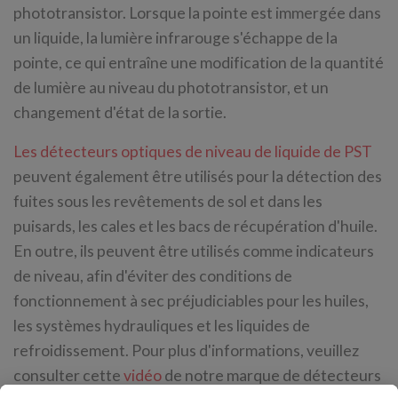
phototransistor. Lorsque la pointe est immergée dans
un liquide, la lumière infrarouge s'échappe de la
pointe, ce qui entraîne une modification de la quantité
de lumière au niveau du phototransistor, et un
changement d'état de la sortie.
Les détecteurs optiques de niveau de liquide de PST
peuvent également être utilisés pour la détection des
fuites sous les revêtements de sol et dans les
puisards, les cales et les bacs de récupération d'huile.
En outre, ils peuvent être utilisés comme indicateurs
de niveau, afin d'éviter des conditions de
fonctionnement à sec préjudiciables pour les huiles,
les systèmes hydrauliques et les liquides de
refroidissement. Pour plus d'informations, veuillez
consulter cette
vidéo
de notre marque de détecteurs