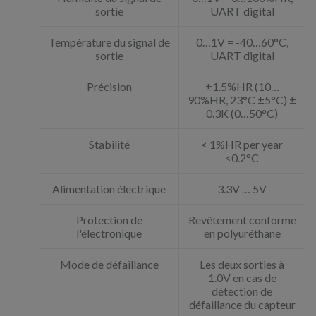
sortie
UART digital
Température du signal de
0…1V = -40…60°C,
sortie
UART digital
Précision
±1.5%HR (10…
90%HR, 23°C ±5°C) ±
0.3K (0…50°C)
Stabilité
< 1%HR per year
<0.2°C
Alimentation électrique
3.3V … 5V
Protection de
Revêtement conforme
l'électronique
en polyuréthane
Mode de défaillance
Les deux sorties à
1.0V en cas de
détection de
défaillance du capteur