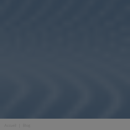
Accueil
❘
Blog