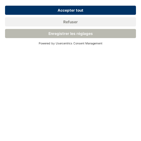
Namur NE43 Guidelines for Fault Detection in 4-
20mA Signals - All about Instrumentation (all-about-
instrumentation.com)
Retour à la base de connaissances