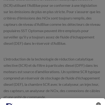
(SCR) utilisant l'AdBlue pour se conformer à une législation
sur les émissions de plus en plus stricte. Pour s'assurer que les
critères d'émissions des NOx sont toujours remplis, des
capteurs de niveau d'AdBlue comme les détecteurs de niveau
populaires SST Optomax peuvent être employés pour
surveiller qu'il y a toujours assez de fluide d'échappement
diesel (DEF) dans le réservoir d'AdBlue.
L'introduction de la technologie de réduction catalytique
sélective (SCR) et du filtre à particules diesel (DPF) dans les
moteurs est source d'améliorations. Un système SCR typique
comprend un réservoir de stockage de fluide d'échappement
diesel (DEF), la chambre SCR avec le catalyseur, un injecteur,
des capteurs, un analyseur de NOx, des connexions de câbles
et une unité de commande.