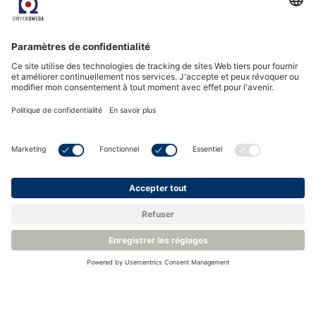
En fonctionnement, après avoir été filtrés par le filtre à
particules, les gaz d'échappement s'écoulent dans la chambre
SCR, où une dose de DEF est injectée. Une réaction a lieu qui
transforme les NOx en azote et en eau inoffensifs.
L'AdBlue, qui est composé de 32,5 % d'urée de haute qualité
et de 67,5 % d'eau distillée, est le fluide d'échappement diesel
le plus populaire sur le marché aujourd'hui. De manière plus
significative, les constructeurs automobiles ont conçu leurs
moteurs pour en limiter la puissance lorsque le réservoir
d'AdBlue est vide. Ceci afin d'éviter l'utilisation hors
réglementations et l'émition de NOx et de particules.
Les systèmes SCR ont créé un changement de paradigme
pour le fonctionnement des véhicules. En termes simples, de
la même façon que les véhicules ne peuvent pas fonctionner
lorsque leurs réservoirs de carburant sont vides, ils ne
peuvent pas fonctionner lorsque leurs réservoirs d'AdBlue