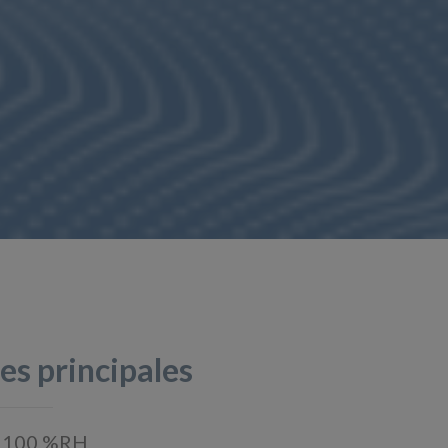
es principales
0…100 %RH