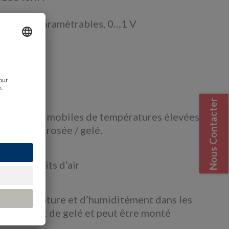
alogique paramètrables, 0…1 V
view
Nous Contacter
x mesures mobiles de températures élevées. Il
e point de rosée / gelé.
rs, conduits d’air
 de température et d’humiditément dans les
de rosée et de gelé et peut être monté