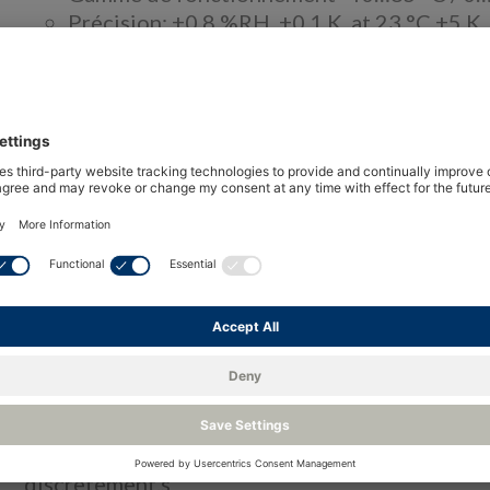
Précision: ±0.8 %RH, ±0.1 K, at 23 °C ±5 K
lnterface numérique (UART) and Sortie an
Compatible GAMP (logiciel HygroSoft)
Over
HC2-HK25 / HC2-HK40
La sonportable est particulièrement adaptée au
mesure l’humidité et la température et calcule l
Applications
Chambres climatiques et de température, séchoi
HC2-C04 / HC2-C05
La sonde miniature est utilisée pour la mesure
espaces confinés. Il calcule également le point 
discrètement.s