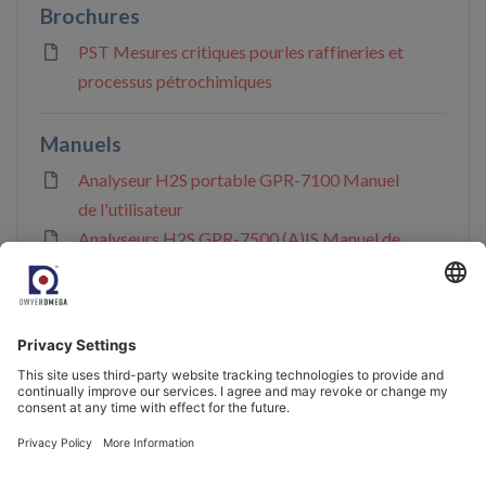
Brochures
PST Mesures critiques pourles raffineries et
processus pétrochimiques
Manuels
Analyseur H2S portable GPR-7100 Manuel
de l'utilisateur
Analyseurs H2S GPR-7500 (A)IS Manuel de
l'utilisateur
Certificats
6 items ]
Accréditation et conformité
6 items ]