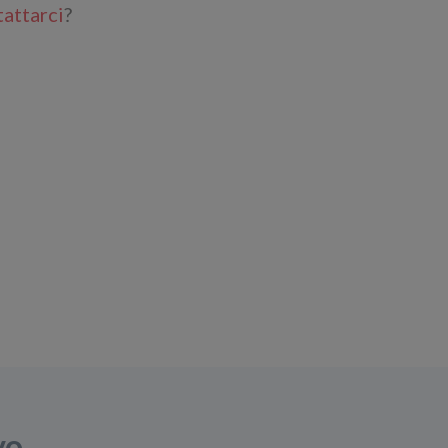
attarci
?
vo