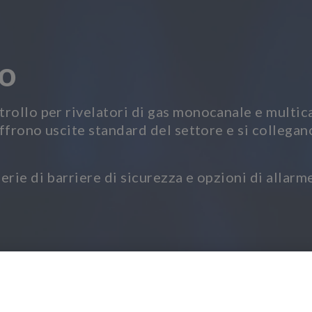
lo
llo per rivelatori di gas monocanale e multicanal
ffrono uscite standard del settore e si collegano
rie di barriere di sicurezza e opzioni di allarm