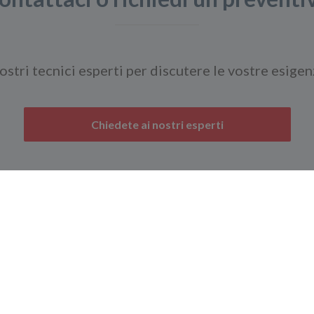
ostri tecnici esperti per discutere le vostre esigen
Chiedete ai nostri esperti
Navigazione
ega offre una vasta
Home
I nos
i sensori e
A proposito
mar
tori per la misura di
di
Priv