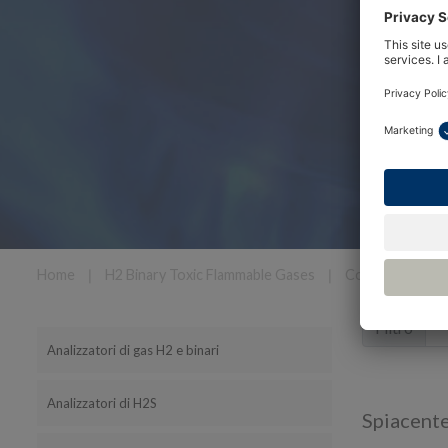
Home
❘
H2 Binary Toxic Flammable Gases
❘
Control Panels
Filtro
Analizzatori di gas H2 e binari
Analizzatori di H2S
Spiacente