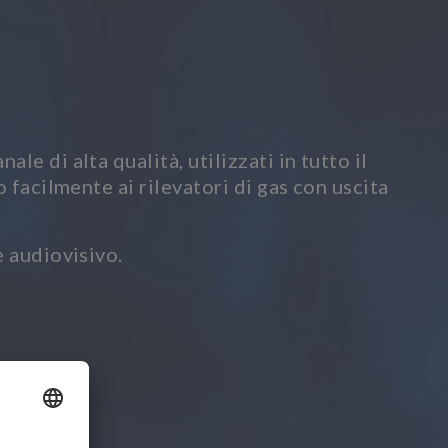
e di alta qualità, utilizzati in tutto il
 facilmente ai rilevatori di gas con uscita
e audiovisivo.