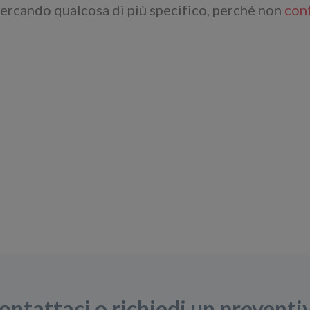
cercando qualcosa di più specifico, perché non
cont
ontattaci o richiedi un preventi