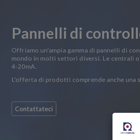
Pannelli di control
Offriamo un'ampia gamma di pannelli di contro
mondo in molti settori diversi. Le centrali o
4-20mA.
L'offerta di prodotti comprende anche una se
Contattateci