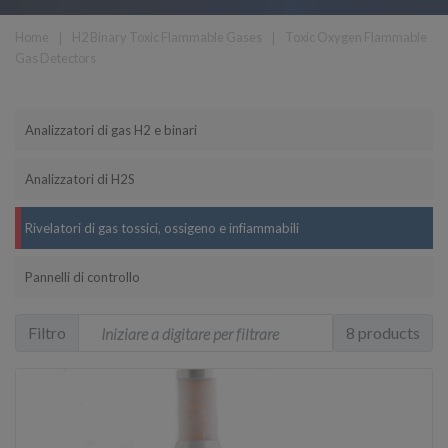
Home
❘
H2 Binary Toxic Flammable Gases
❘
Toxic Oxygen Flammable
Gas Detectors
Analizzatori di gas H2 e binari
Analizzatori di H2S
Rivelatori di gas tossici, ossigeno e infiammabili
Pannelli di controllo
Filtro
8 products