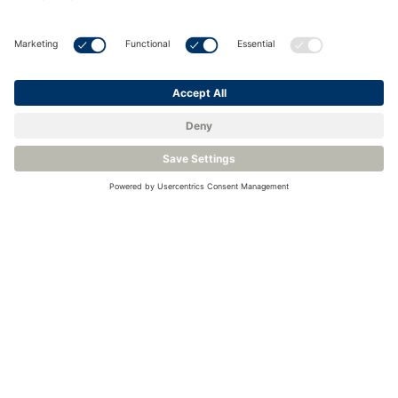
Rilevatori di gas fissi - FGD10B
Certificato Ex d IIC secondo IECEx e ATEX
Uscita standard industriale da 4 a 20 mA
Protezione IP65