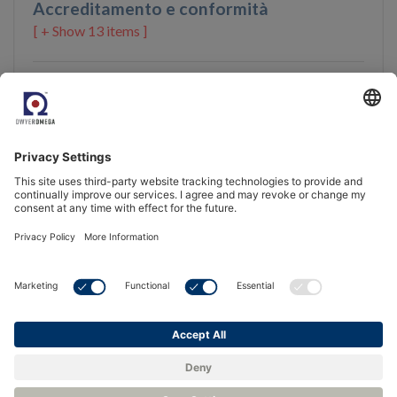
Accreditamento e conformità
13 items ]
Prodotti consigliati
Data Logger - Rotronic
Software HygroSoft
HL-1D, BL-1D, TL-1D