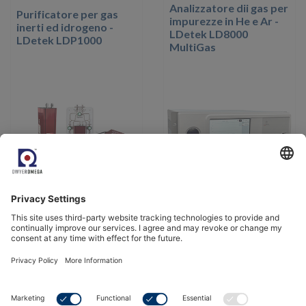
Analizzatore dii gas per
Purificatore per gas
impurezze in He e Ar -
inerti ed idrogeno -
LDetek LD8000
LDetek LDP1000
MultiGas
Visualizza il prodotto
Visualizza il prodotto
Cromatografo
compatto - LDetek