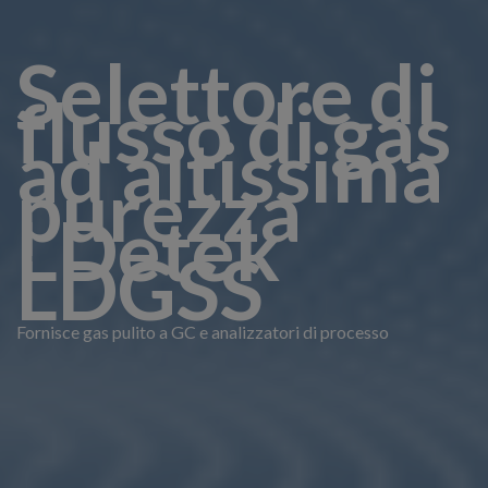
Selettore di
flusso di gas
ad altissima
purezza
LDetek
LDGSS
Fornisce gas pulito a GC e analizzatori di processo