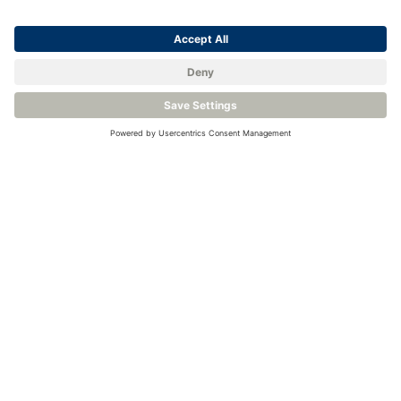
MultiDetek2
Visualizza il prodotto
Venite a conoscerci.