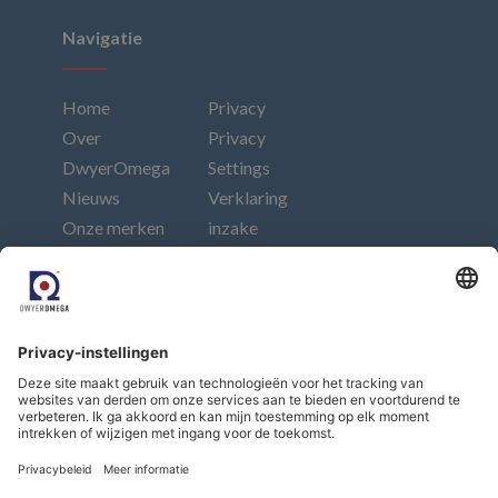
Navigatie
Home
Privacy
Over
Privacy
DwyerOmega
Settings
Nieuws
Verklaring
Onze merken
inzake
Events
moderne
Contact
slavernij
Afdruk
Connect