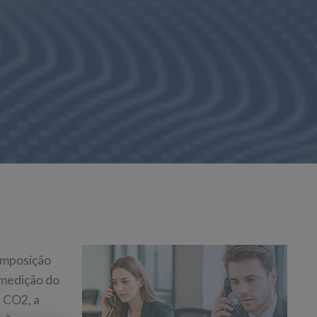
composição
 medição do
e CO2, a