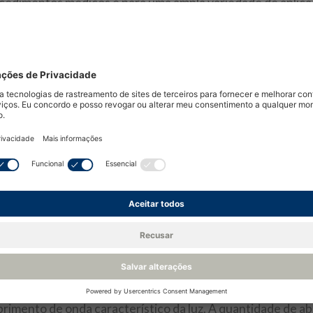
rocedimentos médicos e para uma ampla variedade de aplic
armacêutico, cervejeiro, de bebidas e de refrigeração.
o de infravermelho não dispersivo (NDIR) ou tecnologia
ióxido de carbono baseados em NDIR tornaram essa a solu
 precisão em faixas extremamente amplas, até 100% do v
s de CO2 NDIR
ença de dióxido de carbono com base na absorção de luz
o.
melho, um tubo de luz, um filtro passa-banda e um detect
onda do filtro. Para o CO2, o comprimento de onda mais 
bsorvido por outros gases comumente encontrados ou pelo
 o impacto da umidade.
 o bombeamento ou a difusão do gás no tubo de luz. Em s
mento de onda característico da luz. A quantidade de a