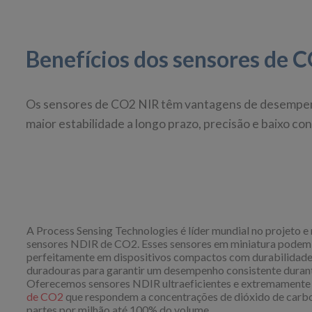
Benefícios dos sensores de 
Os sensores de CO2 NIR têm vantagens de desempenh
maior estabilidade a longo prazo, precisão e baixo c
A Process Sensing Technologies é líder mundial no projeto e
sensores NDIR de CO2. Esses sensores em miniatura podem 
perfeitamente em dispositivos compactos com durabilidade 
duradouras para garantir um desempenho consistente durante
Oferecemos sensores NDIR ultraeficientes e extremamente 
de CO2
que respondem a concentrações de dióxido de carb
partes por milhão até 100% do volume.