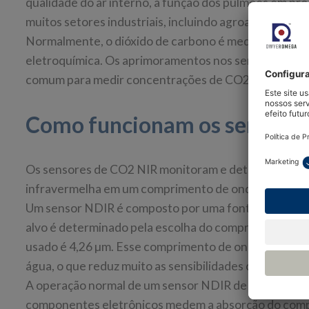
qualidade do ar interno, a função dos pulmões em p
muitos setores industriais, incluindo agroalimentar, f
Normalmente, o dióxido de carbono é medido por mei
eletroquímica. Os aprimoramentos nos sensores de d
comum para medir concentrações de CO2 com melhor
Como funcionam os sensore
Os sensores de CO2 NIR monitoram e detectam a pres
infravermelha em um comprimento de onda específic
Um sensor NDIR é composto por uma fonte de infraver
alvo é determinado pela escolha do comprimento de 
usado é 4,26 µm. Esse comprimento de onda não é a
água, o que reduz muito as sensibilidades cruzadas e
A operação normal de um sensor NDIR de CO2 envolve
componentes eletrônicos medem a absorção do compri