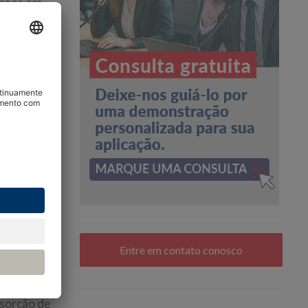
ações em
ção mais
olume.
or. O gás-
comumente
 vapor de
Entre em contato conosco
eguida, os
bsorção de