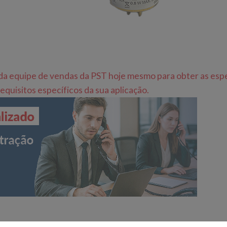
 equipe de vendas da PST hoje mesmo para obter as espe
equisitos específicos da sua aplicação.