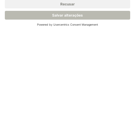
Resultados de medição
altamente precisos para
previsões meteorológicas
confiáveis
Somente quando baseadas em medições precisas e
confiáveis de umidade e temperatura, é possível