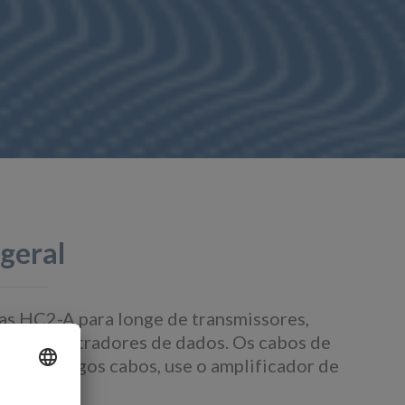
geral
s HC2-A para longe de transmissores,
os e registradores de dados. Os cabos de
 Para longos cabos, use o amplificador de
.