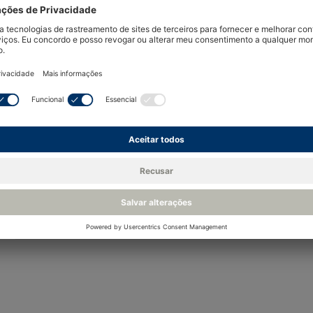
Recu
Documentos e downloads
Artigos relacionados
Desculpe, nada foi encontrado.
Se estiver procurando por algo mais específico, por que 
Acreditação e conformidade
13 items ]