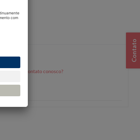
rsos
Contato
não
Entre em contato conosco?