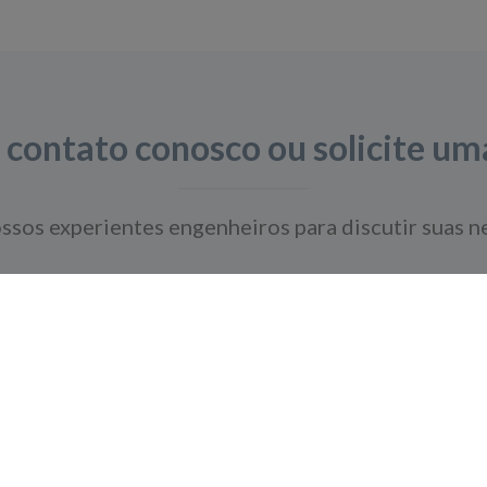
 contato conosco ou solicite um
sos experientes engenheiros para discutir suas n
Pergunte aos nossos especialistas
s
Navegação