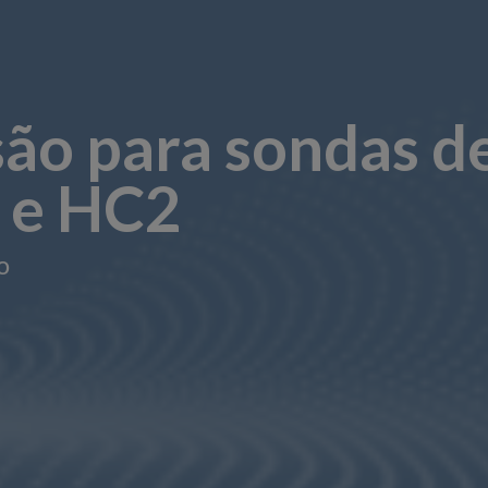
são para sondas d
 e HC2
o