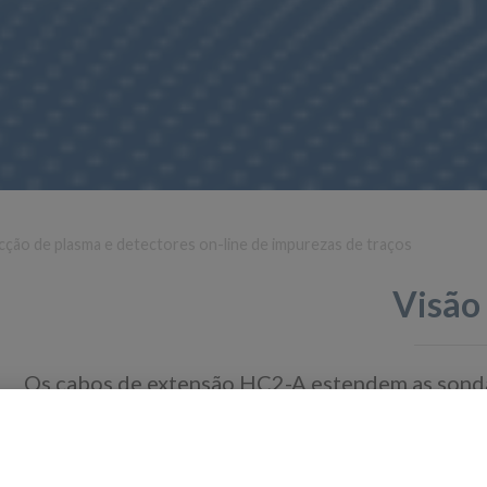
cção de plasma e detectores on-line de impurezas de traços
Visão 
Os cabos de extensão HC2-A estendem as sonda
instrumentos portáteis ou registradores de dad
extensão HC2-A podem ser usados até 5 metros.
sinal AC3003 para distâncias de até 100 metros