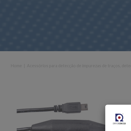
Home
|
Acessórios para detecção de impurezas de traços, dete