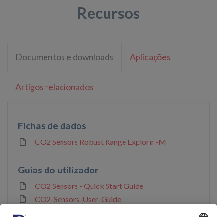
Recursos
Documentos e downloads
Aplicações
Artigos relacionados
Fichas de dados
CO2 Sensors Robust Range Explorir -M
Guias do utilizador
CO2 Sensors - Quick Start Guide
CO2-Sensors-User-Guide