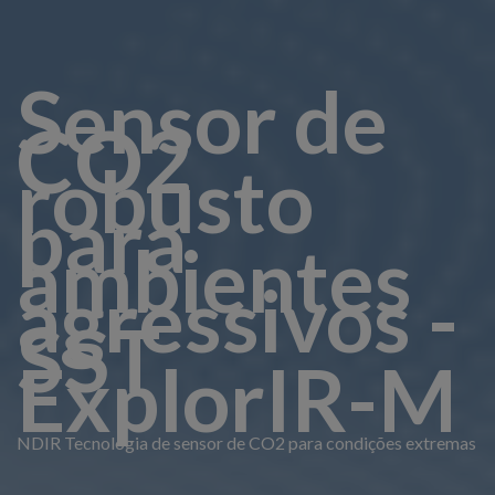
Sensor de
CO2
robusto
para
ambientes
agressivos -
SST
ExplorIR-M
NDIR Tecnologia de sensor de CO2 para condições extremas