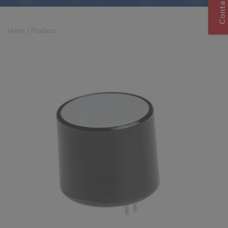
Contato
Home
|
Products