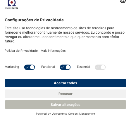
Acreditação e conformidade
ISO 9001:2015 Certification
POP Compliance Declaration
RoHS REACH Declaration
TSCA Compliance Declaration
Produtos recomendados
Sensor de resposta
Sensor de CO2
rápida para mudança
miniatura de baixa
de níveis de CO2 - SST
potência - SST CozIR-
SprintIR
Blink