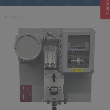
Contato
Home
|
Products