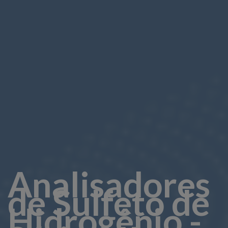
Analisadores
de Sulfeto de
Hidrogênio -