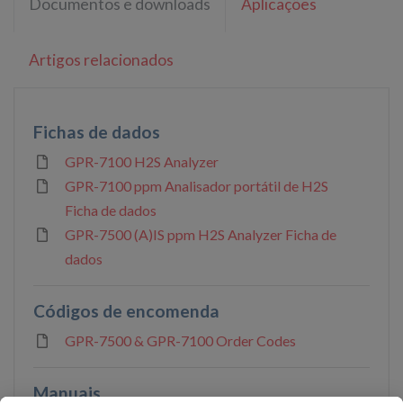
Documentos e downloads
Aplicações
Artigos relacionados
Fichas de dados
GPR-7100 H2S Analyzer
GPR-7100 ppm Analisador portátil de H2S
Ficha de dados
GPR-7500 (A)IS ppm H2S Analyzer Ficha de
dados
Códigos de encomenda
GPR-7500 & GPR-7100 Order Codes
Manuais