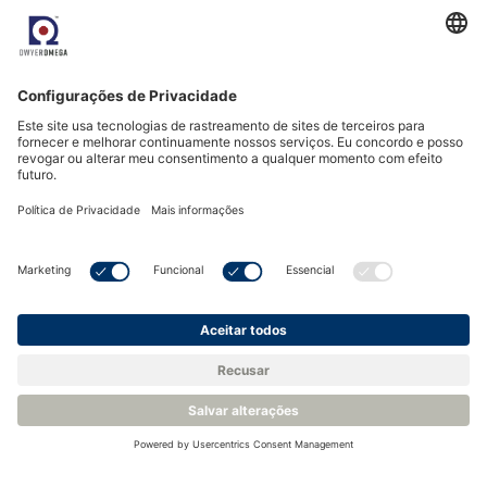
GPR-7100 Portable H2S Analyzer
GPR-7500 (A)IS H2S Analyzers User Manual
Certificates
6 items ]
Acreditação e conformidade
6 items ]
Venha nos conhecer.