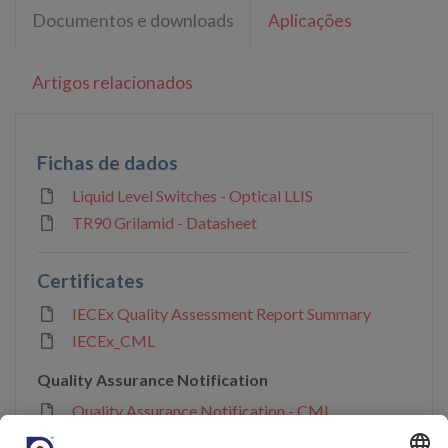
Documentos e downloads
Aplicações
Artigos relacionados
Fichas de dados
Liquid Level Switches - Optical LLIS
TR90 Grilamid - Datasheet
Certificates
IECEx Quality Assessment Report Summary
IECEx_CML
Quality Assurance Notification
Quality Assurance Notification - CML
22UKQAN15320