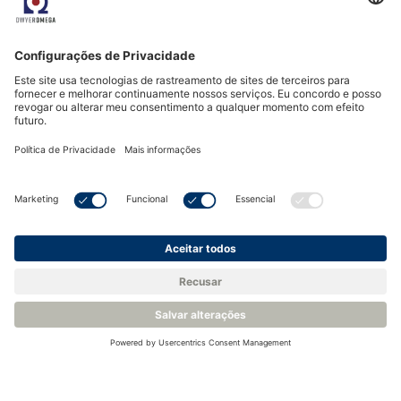
Quality Assurance Notification - CML
ATEXQ15320
Guias do utilizador
Liquid Level Switches - Optical LLIS
Installation & Maintenance Guide
Liquid Level Switches - Optical LLIS
Userguide
Acreditação e conformidade
ISO 9001:2015 Certification
POP Compliance Declaration
RoHS REACH Declaration
TSCA Compliance Declaration