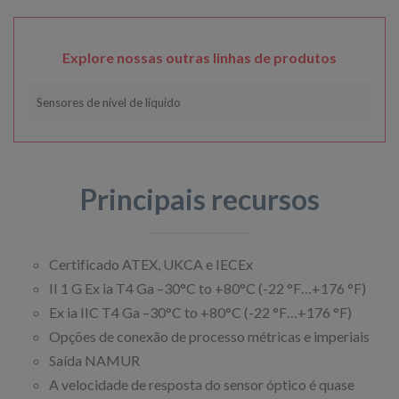
Explore nossas outras linhas de produtos
Sensores de nível de líquido
Principais recursos
Certificado ATEX, UKCA e IECEx
II 1 G Ex ia T4 Ga –30°C to +80°C (-22 °F…+176 °F)
Ex ia IIC T4 Ga –30°C to +80°C (-22 °F…+176 °F)
Opções de conexão de processo métricas e imperiais
Saída NAMUR
A velocidade de resposta do sensor óptico é quase