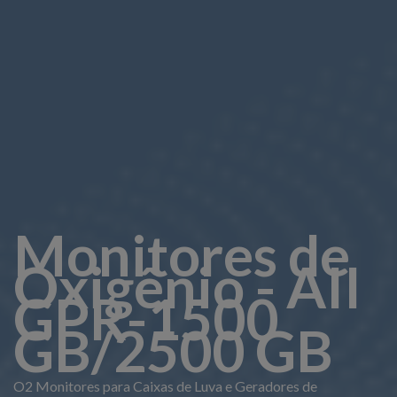
Monitores de
Oxigênio - AII
GPR-1500
GB/2500 GB
O2 Monitores para Caixas de Luva e Geradores de