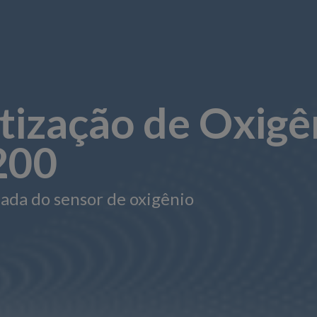
tização de Oxigê
200
zada do sensor de oxigênio