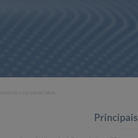
dustriais e à prova de falhas
Principais