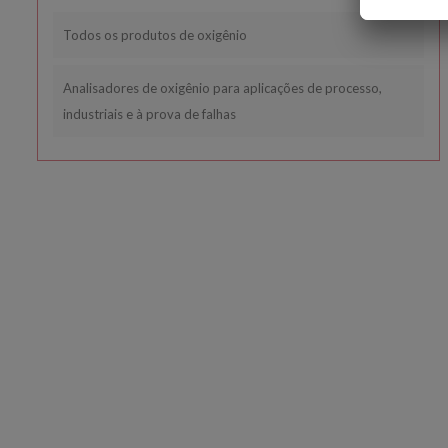
Todos os produtos de oxigênio
Analisadores de oxigênio para aplicações de processo,
industriais e à prova de falhas