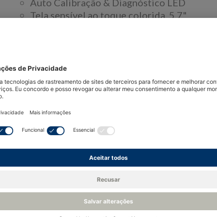
Auto Calibração & Diagnóstico LED
Tela sensível ao toque colorida, 5,7"
Entrada de sensor único
Modo Característica
Dados de Logging
RS232/RS485 Comunicações
Configuração de palavras-passe protegida
Multiplas Saídas Digitais / Analógicas
Muro / Montagem de Superfície
Comissionamento de Medição de Interval
Tendência da Medição do Oxigênio Histor
Visão 
O Ntron OxyOne é projetado para fazer interfa
amostragem fornecidos pela Ntron, incluindo en