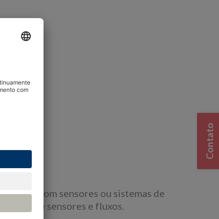
s
o
Contato
icamente
geral
ce direta com sensores ou sistemas de
tradas de sensores e fluxos.