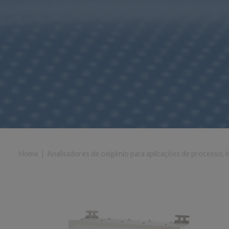
Home
|
Analisadores de oxigênio para aplicações de processo, in