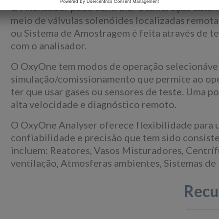
O Analisador pode controlar a calibração aut
meio de válvulas solenóides localizadas remota
ou Sistema de Amostragem é feita através de te
com o analisador.
O OxyOne tem modos de operação selecionáveis
simulação/comissionamento que permite ao oper
ter que usar gases ou sensores de teste. Uma 
alta velocidade e diagnóstico remoto.
O OxyOne Analyser oferece flexibilidade para 
confiabilidade e precisão que tem sido consist
incluem: Reatores, Vasos Misturadores, Centríf
ventilação, Atmosferas ambientes, Sistemas de 
Recu