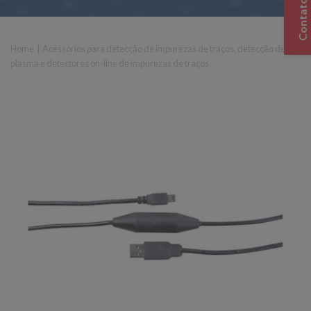
Contato
Home
|
Acessórios para detecção de impurezas de traços, detecção de
plasma e detectores on-line de impurezas de traços