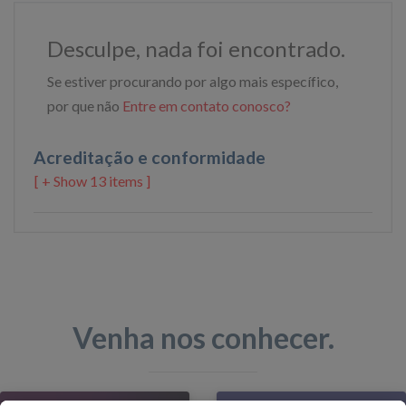
Desculpe, nada foi encontrado.
Se estiver procurando por algo mais específico,
por que não
Entre em contato conosco?
Acreditação e conformidade
13 items ]
Venha nos conhecer.