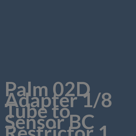
Palm 02D
Adapter 1/8
Tube to
Sensor BC
Restrictor 1