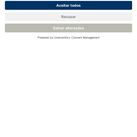
Ver todos os eventos
Entre em contato conosco ou
solicite uma cotação
Entre em contato com nossos experientes engenheiros para
discutir suas necessidades de aplicação.
Pergunte aos nossos especialistas