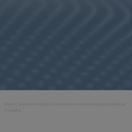
Home
|
Sensores de oxigênio, analisadores e acessórios para produtos de
mergulho