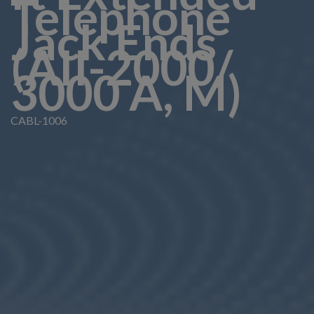
Telephone
Jack Ends
(AII-2000/
3000 A, M)
CABL-1006