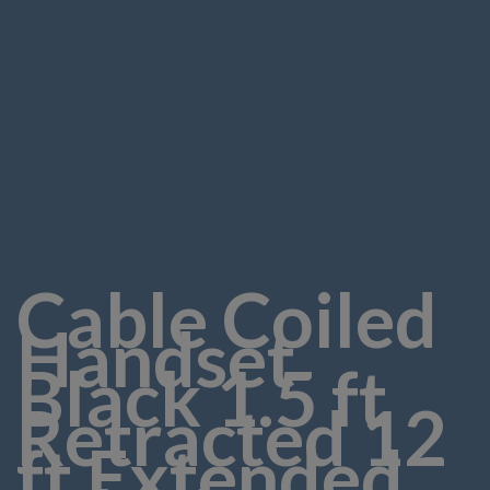
Cable Coiled
Handset
Black 1.5 ft
Retracted 12
ft Extended