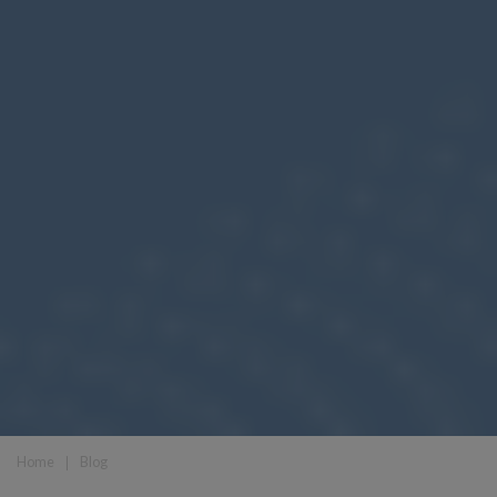
Home
❘
Blog