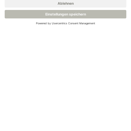
Taupunkt-Transmitter - Michell Easidew EA2
Taupunkt-Transmitter für Drucklufttrockner - SF82