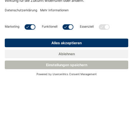
Binärer Gasanalysator - LDetek LD8000-TCD
Einzigartiger Wärmeleitfähigkeitsdetektor (TCD)
Integrierter Bootloader für Software-Update über
Ethernet
Großflächige Messungen
Mehr Infos