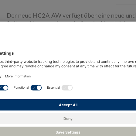
Der neue HC2A-AW verfügt über eine neue und v
Selbsterhitzungseigenschaften im Vergleich z
HC2A-AW hat den Rotronic UART Anschluss un
Der HC2A-AW-USB Fühler hat einen USB Anschlu
in Kombination mit der HygroSoft Software. D
Wasseraktivitätsfunktion muss separat bestell
Finden Sie heraus, wie einfach es ist, unsere Wa