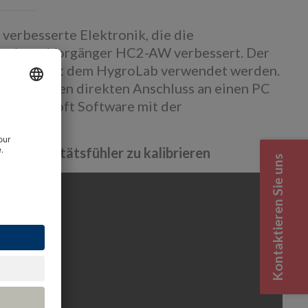
erbesserte Elektronik, die die
u seinem Vorgänger HC2-AW verbessert. Der
d kann mit dem HygroLab verwendet werden.
ss für den direkten Anschluss an einen PC
ie HygroSoft Software mit der
t werden.
sseraktivitätsfühler zu kalibrieren
Kontaktieren Sie uns