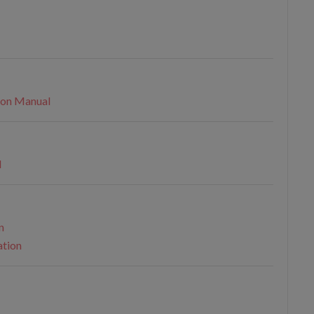
ion Manual
l
n
tion