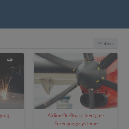
94 items
igung
Airline On-Board Inertgas-
Erzeugungssysteme