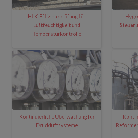
HLK-Effizienzprüfung für
Hygro
Luftfeuchtigkeit und
Steueru
Temperaturkontrolle
Kontinuierliche Überwachung für
Kontin
Druckluftsysteme
Reformer