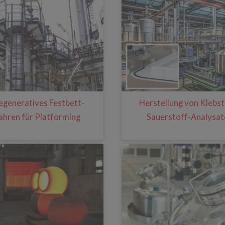
egeneratives Festbett-
Herstellung von Klebst
ahren für Platforming
Sauerstoff-Analysa