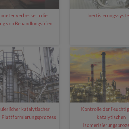
meter verbessern die
Inertisierungssyst
ng von Behandlungsöfen
uierlicher katalytischer
Kontrolle der Feuchtig
 Plattformierungsprozess
katalytischen
Isomerisierungsproz