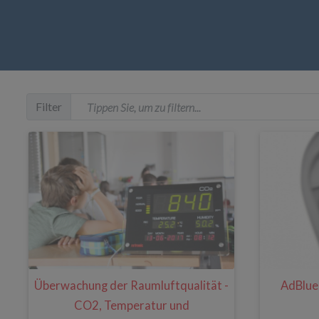
Filter
Überwachung der Raumluftqualität -
AdBlue 
CO2, Temperatur und