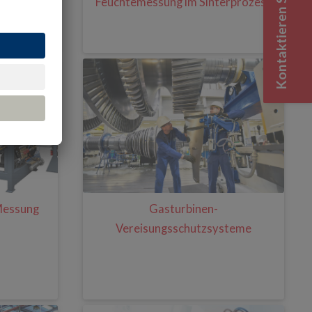
Kontaktieren Sie uns
essung in
Feuchtemessung im Sinterprozess
on
Messung
Gasturbinen-
Vereisungsschutzsysteme