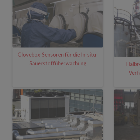
Glovebox-Sensoren für die In-situ-
Sauerstoffüberwachung
Halbr
Verf