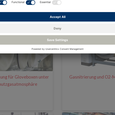
 bei medizinischen Gasen
Feuchte- und Temperaturm
der Käseprodukti
ng für Gloveboxen unter
Gasnitrierung und O2-
hutzgasatmosphäre