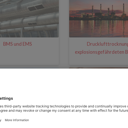
Drucklufttrocknung
BMS und EMS
explosionsgefährdeten B