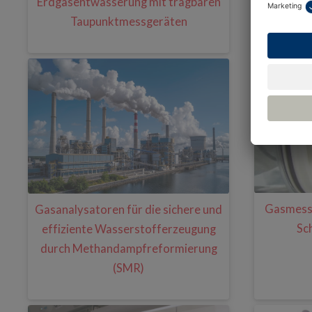
Erdgasentwässerung mit tragbaren
Feuchte
Taupunktmessgeräten
Gasmessu
Gasanalysatoren für die sichere und
Sc
effiziente Wasserstofferzeugung
durch Methandampfreformierung
(SMR)