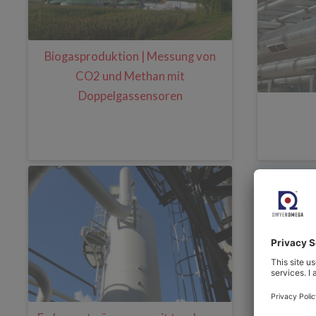
Biogasproduktion | Messung von
CO2 und Methan mit
Doppelgassensoren