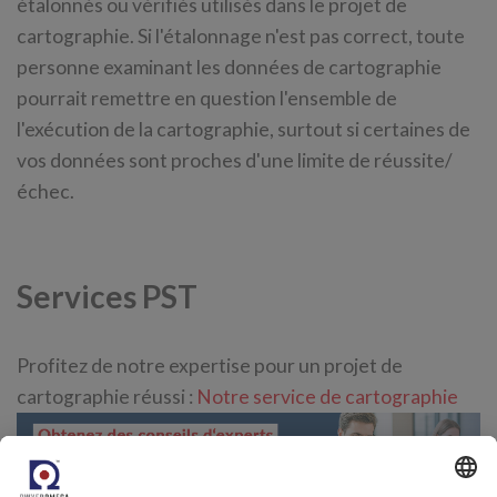
étalonnés ou vérifiés utilisés dans le projet de
cartographie. Si l'étalonnage n'est pas correct, toute
personne examinant les données de cartographie
pourrait remettre en question l'ensemble de
l'exécution de la cartographie, surtout si certaines de
vos données sont proches d'une limite de réussite/
échec.
Services PST
Profitez de notre expertise pour un projet de
cartographie réussi :
Notre service de cartographie