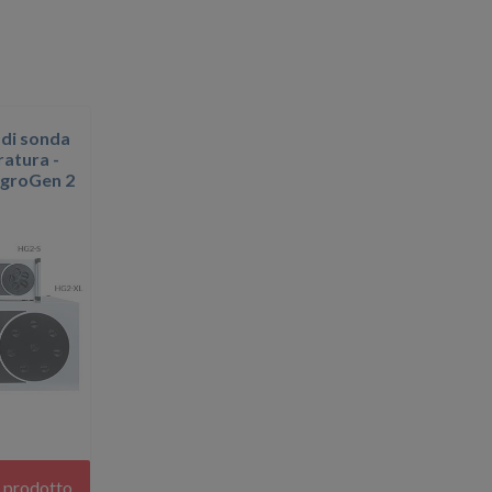
 di sonda
atura -
ygroGen 2
l prodotto