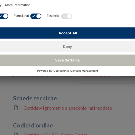
utilizzano gli ultimi sviluppi della tecnologia a
controllo dell'umidità industriale e nelle applic
Disponibile nelle configurazioni da banco e a p
dell'Optidew 501 (senza display). Caratterizzato
misurazione del dew-point da -40 a +120 °C.
Ris
Documents & Downloads
Applicazioni
Relate
Schede tecniche
Optidew Igrometro a specchio raffreddato
Codici d'ordine
Optidew 401 501 Order Codes