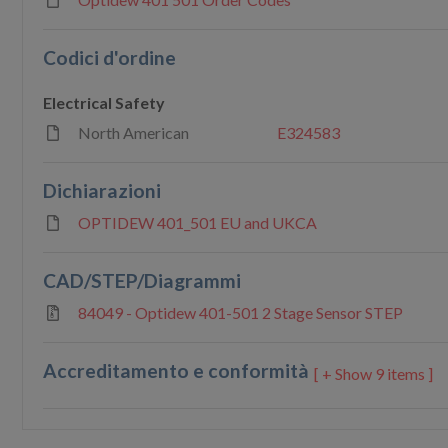
Codici d'ordine
Electrical Safety
North American
E324583
Dichiarazioni
OPTIDEW 401_501 EU and UKCA
CAD/STEP/Diagrammi
84049 - Optidew 401-501 2 Stage Sensor STEP
Accreditamento e conformità
9 items ]