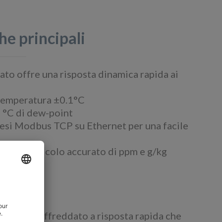
he principali
ato offre una risposta dinamica rapida ai
 temperatura ±0.1°C
 °C di dew-point
esi Modbus TCP su Ethernet per una facile
 per il calcolo accurato di ppm e g/kg
amica
ecchio raffreddato a risposta rapida che