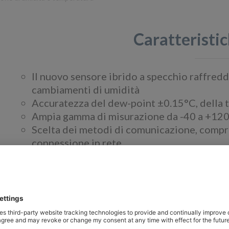
Caratteristic
Il nuovo sensore ibrido a specchio raffredd
cambiamenti di umidità
Accuratezza del dew-point ±0.15°C, della
Ampia gamma di misurazione da -40 a +120
Scelta dei metodi di comunicazione, compr
connessione in rete
Opzione: pressione frazionale trasmettitore
Panor
Optidew 401 e Optidew 501 sono igrometri a sp