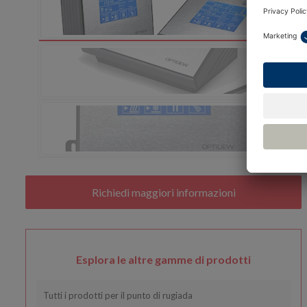
Esplora le altre gamme di prodotti
Tutti i prodotti per il punto di rugiada