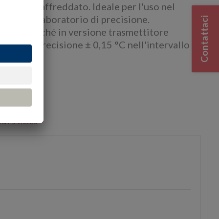
 specchio raffreddato. Ideale per l'uso nel
azioni di laboratorio di precisione.
Contattaci
arete, nonché in versione trasmettitore
 da una precisione ± 0,15 °C nell'intervallo di
orse
d Articles