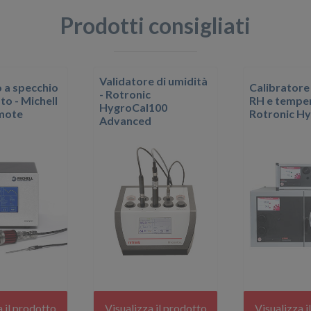
Prodotti consigliati
Validatore di umidità
 a specchio
Calibratore
- Rotronic
to - Michell
RH e temper
HygroCal100
mote
Rotronic H
Advanced
a il prodotto
Visualizza il prodotto
Visualizza i