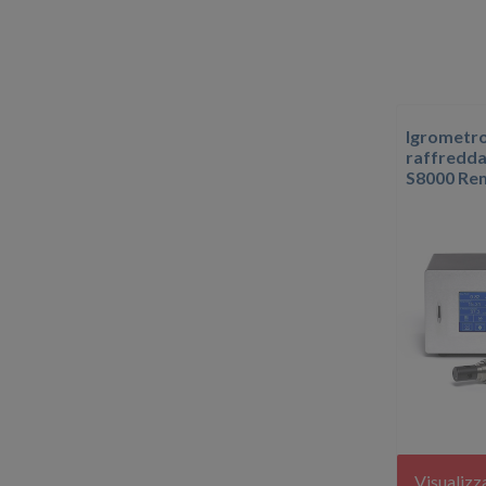
Igrometro
raffredda
S8000 Re
Visualizz