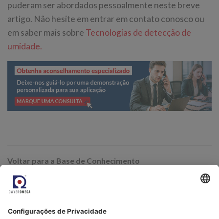
puderam ser abordados pessoalmente neste breve
artigo. Não hesite em entrar em contato conosco ou
em saber mais sobre
Tecnologias de detecção de
umidade.
Voltar para a Base de Conhecimento